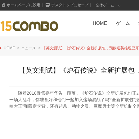
ホームページに設定
|
デスクトップにセーブ
|
全体ゲーム
HOME
ゲーム
HOME
>
ニュース
>
【英文测试】《炉石传说》全新扩展包，预购送英雄现已开
【英文测试】《炉石传说》全新扩展包
随着2018暴雪嘉年华告一段落，《炉石传说》全新扩展包也
一场大乱斗，你准备好和他们一起加入这场混战了吗?全新扩展包“拉
哈大王”和限定卡背，还有超杀、动物之灵、巨魔勇士等全新机制全
もっと見る+