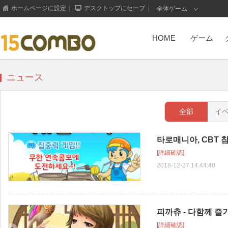
ホームページに設定
|
デスクトップにセーブ
|
全体ゲーム
HOME
ゲーム
ニュース
全部
イ
타로매니아, CBT 
H5 Game
[詳細確認]
2018-12-27 14:44:40
피까츄 - 다함께 
H5 Game
[詳細確認]