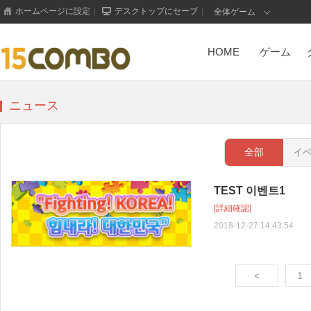
ホームページに設定
|
デスクトップにセーブ
|
全体ゲーム
HOME
ゲーム
ニュース
全部
イ
TEST 이벤트1
H5 Game
[詳細確認]
2018-12-27 14:43:54
<
1