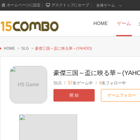
ホームページに設定
|
デスクトップにセーブ
|
全体ゲーム
HOME
ゲーム
HOME
>
SLG
>
豪傑三国～盃に映る華～(YAHOO)
豪傑三国～盃に映る華～(YAHO
SLG
57
名ゲーム中
0
名フォロー中
H5 Game
開 始
ゲームフォロー
もっと見る+