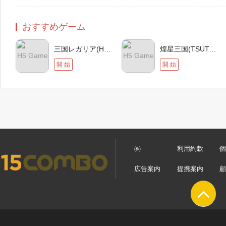
おすすめゲーム
三国レガリア(Hange)
煌星三国(TSUTAYA)
H5 Game
H5 Game
開 始
開 始
㈱
利用約款
広告案内
提携案内