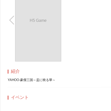
H5 Game
紹介
YAHOO-豪傑三国～盃に映る華～
イベント
もっと見る+