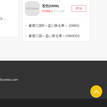
苍空(DMM)
開 始
H5 Game
37458
名ゲーム中
豪傑三国(GMO-Sandbox)
豪傑三国R～盃に映る華～ (GMO)
豪傑三国～盃に映る華～(YAHOO)
5combo.com