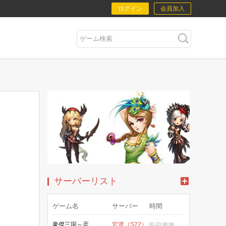
ログイン
会員加入
H5 Game
サーバーリスト
ゲーム名
サーバー
時間
豪傑三国～盃に映る華～(YAHOO)
官渡（S22）
02-23 00:00