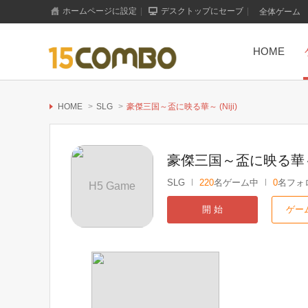
ホームページに設定
|
デスクトップにセーブ
|
全体ゲーム
HOME
HOME
>
SLG
>
豪傑三国～盃に映る華～ (Niji)
豪傑三国～盃に映る華～ (
SLG
220
名ゲーム中
0
名フォ
H5 Game
開 始
ゲー
もっと見る+