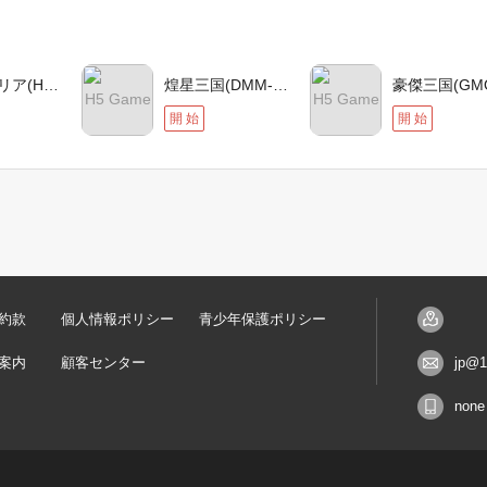
三国レガリア(Hange)
煌星三国(DMM-APP)
H5 Game
H5 Game
開 始
開 始
約款
個人情報ポリシー
青少年保護ポリシー
案内
顧客センター
jp@1
none