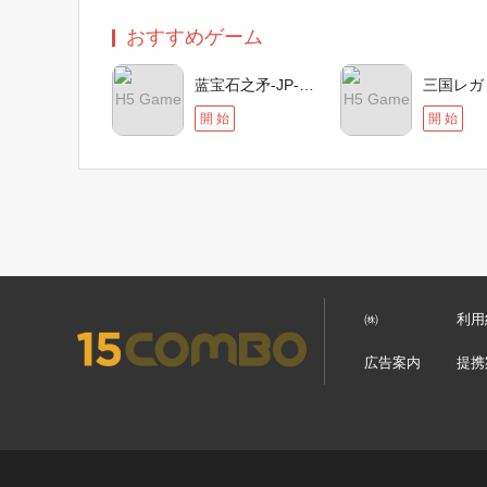
おすすめゲーム
蓝宝石之矛-JP-Google
H5 Game
H5 Game
開 始
開 始
㈱
利用
広告案内
提携