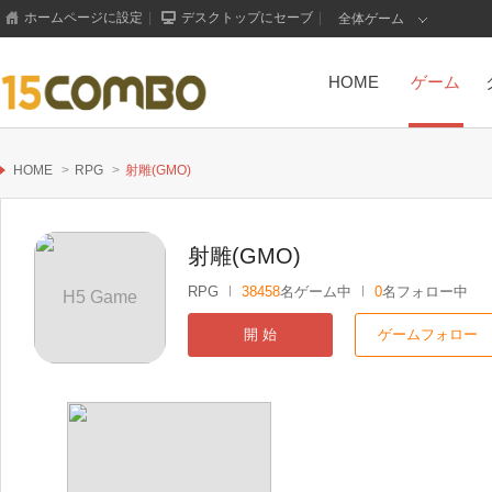
ホームページに設定
|
デスクトップにセーブ
|
全体ゲーム
HOME
ゲーム
HOME
>
RPG
>
射雕(GMO)
射雕(GMO)
RPG
38458
名ゲーム中
0
名フォロー中
H5 Game
開 始
ゲームフォロー
もっと見る+