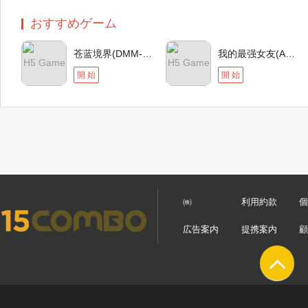
おすすめゲーム
苍蓝境界(DMM-H5)
我的最强女友(ANDAPP)
H5 Game
H5 Game
開 始
開 始
㈱
利用約款
広告案内
提携案内