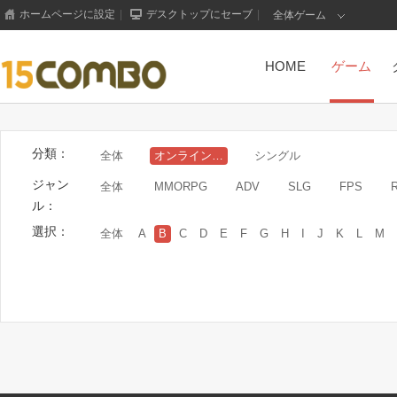
ホームページに設定
|
デスクトップにセーブ
|
全体ゲーム
HOME
ゲーム
分類：
全体
オンラインゲーム
シングル
ジャン
全体
MMORPG
ADV
SLG
FPS
ル：
選択：
全体
A
B
C
D
E
F
G
H
I
J
K
L
M