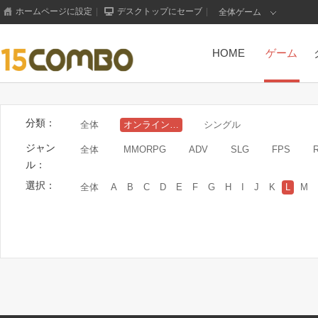
ホームページに設定
|
デスクトップにセーブ
|
全体ゲーム
HOME
ゲーム
分類：
全体
オンラインゲーム
シングル
ジャン
全体
MMORPG
ADV
SLG
FPS
ル：
選択：
全体
A
B
C
D
E
F
G
H
I
J
K
L
M