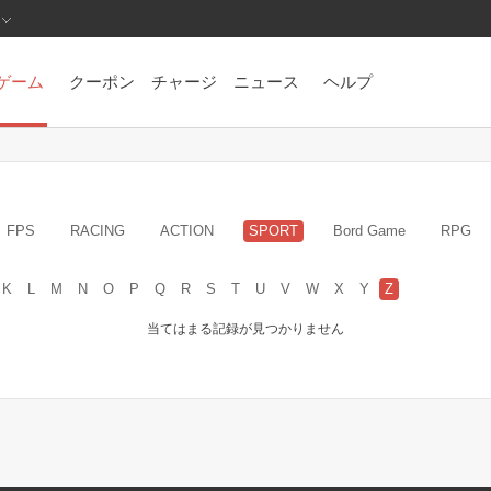
ゲーム
クーポン
チャージ
ニュース
ヘルプ
FPS
RACING
ACTION
SPORT
Bord Game
RPG
K
L
M
N
O
P
Q
R
S
T
U
V
W
X
Y
Z
当てはまる記録が見つかりません