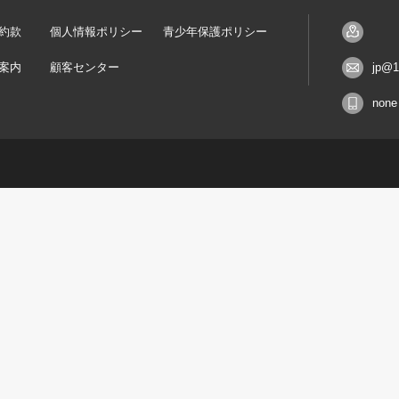
約款
個人情報ポリシー
青少年保護ポリシー
案内
顧客センター
jp@1
none