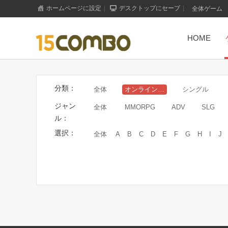
ホームページに設定
|
デスクトップにセーブ
|
全体ゲーム
HOME
分類：
全体
オンラインゲーム
シングル
ジャン
全体
MMORPG
ADV
SLG
ル：
選択：
全体
A
B
C
D
E
F
G
H
I
J