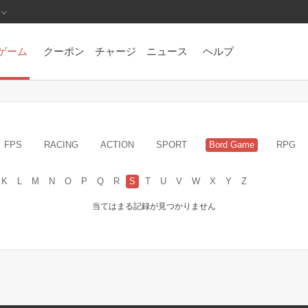
ゲーム
クーポン
チャージ
ニュース
ヘルプ
FPS
RACING
ACTION
SPORT
Bord Game
RPG
K
L
M
N
O
P
Q
R
S
T
U
V
W
X
Y
Z
当てはまる記録が見つかりません