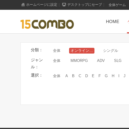
ホームページに設定
|
デスクトップにセーブ
|
全体ゲーム
HOME
分類：
全体
オンラインゲーム
シングル
ジャン
全体
MMORPG
ADV
SLG
ル：
選択：
全体
A
B
C
D
E
F
G
H
I
J