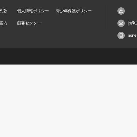
約款
個人情報ポリシー
青少年保護ポリシー
案内
顧客センター
jp@1
none