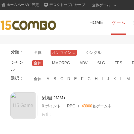
ホームページに設定
|
デスクトップにセーブ
|
全体ゲーム
HOME
ゲーム
分類：
全体
オンラインゲーム
シングル
ジャン
全体
MMORPG
ADV
SLG
FPS
ル：
選択：
全体
A
B
C
D
E
F
G
H
I
J
K
L
M
射雕(DMM)
H5 Game
0 ポイント
RPG
43900
名ゲーム中
紹介：