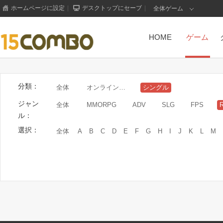
ホームページに設定
|
デスクトップにセーブ
|
全体ゲーム
HOME
ゲーム
分類：
全体
オンラインゲーム
シングル
ジャン
全体
MMORPG
ADV
SLG
FPS
ル：
選択：
全体
A
B
C
D
E
F
G
H
I
J
K
L
M