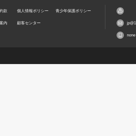
約款
個人情報ポリシー
青少年保護ポリシー
案内
顧客センター
jp@1
none