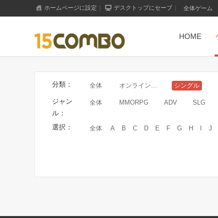
ホームページに設定
|
デスクトップにセーブ
|
全体ゲーム
HOME
分類：
全体
オンラインゲーム
シングル
ジャン
全体
MMORPG
ADV
SLG
ル：
選択：
全体
A
B
C
D
E
F
G
H
I
J