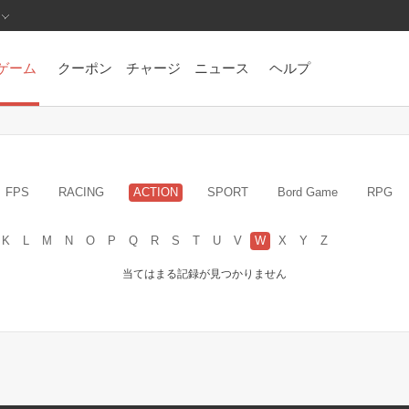
ゲーム
クーポン
チャージ
ニュース
ヘルプ
FPS
RACING
ACTION
SPORT
Bord Game
RPG
K
L
M
N
O
P
Q
R
S
T
U
V
W
X
Y
Z
当てはまる記録が見つかりません