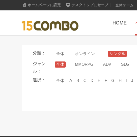
ホームページに設定
|
デスクトップにセーブ
|
全体ゲーム
HOME
分類：
全体
オンラインゲーム
シングル
ジャン
全体
MMORPG
ADV
SLG
ル：
選択：
全体
A
B
C
D
E
F
G
H
I
J