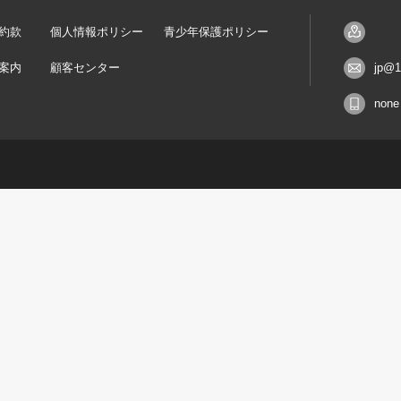
約款
個人情報ポリシー
青少年保護ポリシー
案内
顧客センター
jp@1
none