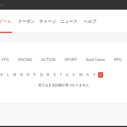
ゲーム
クーポン
チャージ
ニュース
ヘルプ
FPS
RACING
ACTION
SPORT
Bord Game
RPG
K
L
M
N
O
P
Q
R
S
T
U
V
W
X
Y
Z
当てはまる記録が見つかりません