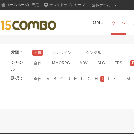
ホームページに設定
|
デスクトップにセーブ
|
全体ゲーム
HOME
ゲーム
分類：
全体
オンラインゲーム
シングル
ジャン
全体
MMORPG
ADV
SLG
FPS
ル：
選択：
全体
A
B
C
D
E
F
G
H
I
J
K
L
M