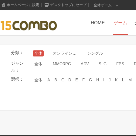
ホームページに設定
|
デスクトップにセーブ
|
全体ゲーム
HOME
ゲーム
分類：
全体
オンラインゲーム
シングル
ジャン
全体
MMORPG
ADV
SLG
FPS
ル：
選択：
全体
A
B
C
D
E
F
G
H
I
J
K
L
M