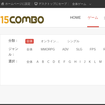
ホームページに設定
|
デスクトップにセーブ
|
全体ゲーム
HOME
ゲーム
分類：
全体
オンラインゲーム
シングル
ジャン
全体
MMORPG
ADV
SLG
FPS
ル：
選択：
全体
A
B
C
D
E
F
G
H
I
J
K
L
M