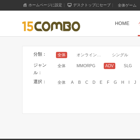
ホームページに設定
|
デスクトップにセーブ
|
全体ゲーム
HOME
分類：
全体
オンラインゲーム
シングル
ジャン
全体
MMORPG
ADV
SLG
ル：
選択：
全体
A
B
C
D
E
F
G
H
I
J