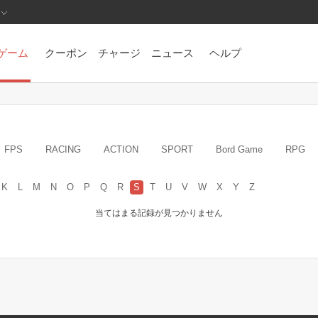
ゲーム
クーポン
チャージ
ニュース
ヘルプ
FPS
RACING
ACTION
SPORT
Bord Game
RPG
K
L
M
N
O
P
Q
R
S
T
U
V
W
X
Y
Z
当てはまる記録が見つかりません