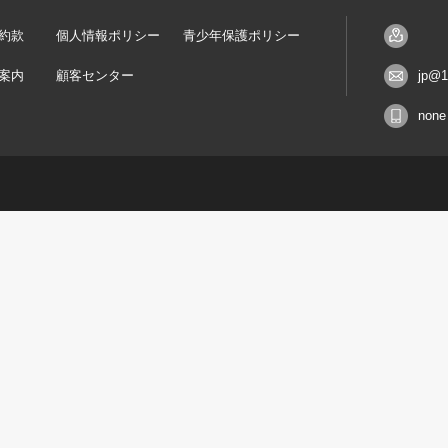
約款
個人情報ポリシー
青少年保護ポリシー
案内
顧客センター
jp@1
none