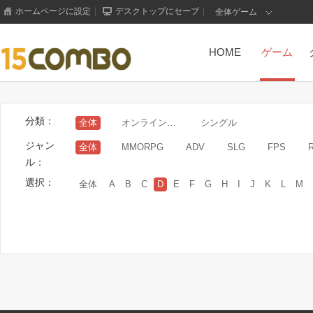
ホームページに設定
|
デスクトップにセーブ
|
全体ゲーム
HOME
ゲーム
分類：
全体
オンラインゲーム
シングル
ジャン
全体
MMORPG
ADV
SLG
FPS
ル：
選択：
全体
A
B
C
D
E
F
G
H
I
J
K
L
M