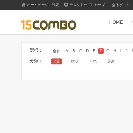
ホームページに設定
|
デスクトップにセーブ
|
全体ゲーム
HOME
もっと見る+
選択：
全体
A
B
C
D
E
F
G
H
I
J
分類：
全部
推奨
人気
最新