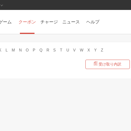
ゲーム
クーポン
チャージ
ニュース
ヘルプ
K
L
M
N
O
P
Q
R
S
T
U
V
W
X
Y
Z
受け取り内訳