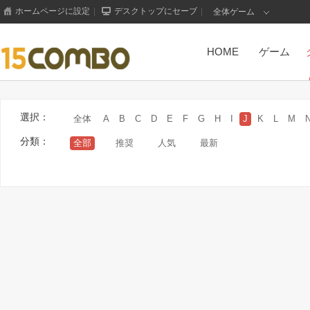
ホームページに設定
|
デスクトップにセーブ
|
全体ゲーム
HOME
ゲーム
もっと見る+
選択：
全体
A
B
C
D
E
F
G
H
I
J
K
L
M
分類：
全部
推奨
人気
最新