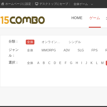
ホームページに設定
|
デスクトップにセーブ
|
全体ゲーム
HOME
ゲーム
分類：
全体
オンラインゲーム
シングル
ジャン
全体
MMORPG
ADV
SLG
FPS
ル：
選択：
全体
A
B
C
D
E
F
G
H
I
J
K
L
M