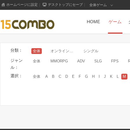
ホームページに設定
|
デスクトップにセーブ
|
全体ゲーム
HOME
ゲーム
分類：
全体
オンラインゲーム
シングル
ジャン
全体
MMORPG
ADV
SLG
FPS
ル：
選択：
全体
A
B
C
D
E
F
G
H
I
J
K
L
M