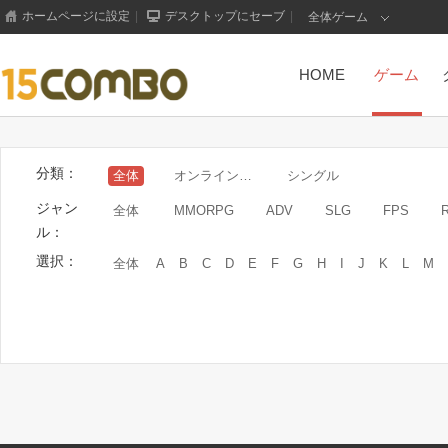
ホームページに設定
|
デスクトップにセーブ
|
全体ゲーム
HOME
ゲーム
分類：
全体
オンラインゲーム
シングル
ジャン
全体
MMORPG
ADV
SLG
FPS
ル：
選択：
全体
A
B
C
D
E
F
G
H
I
J
K
L
M