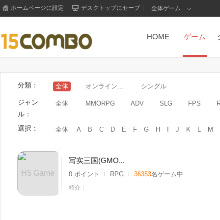
ホームページに設定
|
デスクトップにセーブ
|
全体ゲーム
HOME
ゲーム
分類：
全体
オンラインゲーム
シングル
ジャン
全体
MMORPG
ADV
SLG
FPS
ル：
選択：
全体
A
B
C
D
E
F
G
H
I
J
K
L
M
写实三国(GMO...
H5 Game
0 ポイント
RPG
36353
名ゲーム中
紹介：