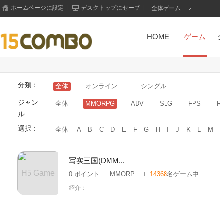
ホームページに設定
|
デスクトップにセーブ
|
全体ゲーム
HOME
ゲーム
分類：
全体
オンラインゲーム
シングル
ジャン
全体
MMORPG
ADV
SLG
FPS
ル：
選択：
全体
A
B
C
D
E
F
G
H
I
J
K
L
M
写实三国(DMM...
H5 Game
0 ポイント
MMORP...
14368
名ゲーム中
紹介：